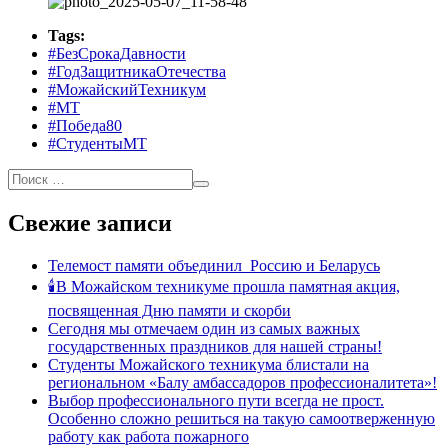
Tags:
#БезСрокаДавности
#ГодЗащитникаОтечества
#МожайскийТехникум
#МТ
#Победа80
#СтудентыМТ
Свежие записи
Телемост памяти объединил Россию и Беларусь
🕯В Можайском техникуме прошла памятная акция,
посвященная Дню памяти и скорби
Сегодня мы отмечаем один из самых важных
государственных праздников для нашей страны!
Студенты Можайского техникума блистали на
региональном «Балу амбассадоров профессионалитета»!
Выбор профессионального пути всегда не прост.
Особенно сложно решиться на такую самоотверженную
работу как работа пожарного