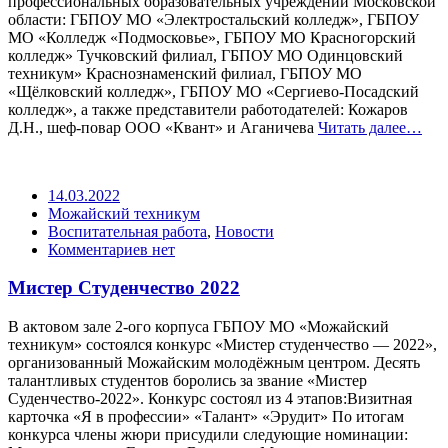
профессиональных образовательных учреждений Московской
области: ГБПОУ МО «Электростальский колледж», ГБПОУ
МО «Колледж «Подмосковье», ГБПОУ МО Красногорский
колледж» Тучковский филиал, ГБПОУ МО Одинцовский
техникум» Краснознаменский филиал, ГБПОУ МО
«Щёлковский колледж», ГБПОУ МО «Сергиево-Посадский
колледж», а также представители работодателей: Кожаров
Д.Н., шеф-повар ООО «Квант» и Аганичева
Читать далее…
14.03.2022
Можайский техникум
Воспитательная работа
,
Новости
Комментариев нет
Мистер Студенчество 2022
В актовом зале 2-ого корпуса ГБПОУ МО «Можайский
техникум» состоялся конкурс «Мистер студенчество — 2022»,
организованный Можайским молодёжным центром. Десять
талантливых студентов боролись за звание «Мистер
Суденчество-2022». Конкурс состоял из 4 этапов:Визитная
карточка «Я в профессии» «Талант» «Эрудит» По итогам
конкурса члены жюри присудили следующие номинации: