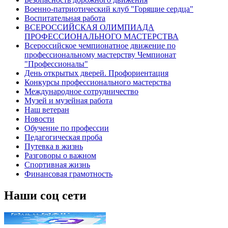
Военно-патриотический клуб "Горящие сердца"
Воспитательная работа
ВСЕРОССИЙСКАЯ ОЛИМПИАДА
ПРОФЕССИОНАЛЬНОГО МАСТЕРСТВА
Всероссийское чемпионатное движение по
профессиональному мастерству Чемпионат
"Профессионалы"
День открытых дверей. Профориентация
Конкурсы профессионального мастерства
Международное сотрудничество
Музей и музейная работа
Наш ветеран
Новости
Обучение по профессии
Педагогическая проба
Путевка в жизнь
Разговоры о важном
Спортивная жизнь
Финансовая грамотность
Наши соц сети