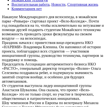
Можайский техникум
Воспитательная работа
,
Новости
,
Спортивная жизнь
Комментариев нет
Накануне Международного дня велосипеда, в можайском
парке «Ривьера» стартовал проект «Вело-Колледж». Почти
год понадобился на то, чтобы исключительно на энтузиазме и
помощи друзей подарить студентам Можайского техникума
возможность проводить уроки физкультуры на свежем
воздухе — на велосипедах.
Праздник начался с приветствия вице-президента НКО
«НАРВМИ» Владимира Кленина. Он напомнил об истории
проекта, поблагодарил всех студентов — участников
инициативной группы, руководство техникума, партнеров за
поддержку и помощь.
Председатель Ассоциации авторемонтного бизнеса НКО
«РАСТО», генеральный директор техцентра «Волин» Ольга
Селезнева поздравила ребят, и подчеркнула значимость
занятий спортом вообще, и особенно для будущих
автомехаников.
От студентов выступила лидер инициативной группы
Анастасия Шувалова. Она сказала, что проект «Вело-
Колледж» это не только спорт, но участие в творческих,
общественных и патриотических инициативах.
Шоу чемпионов России и Европы по велотриалу Михаила