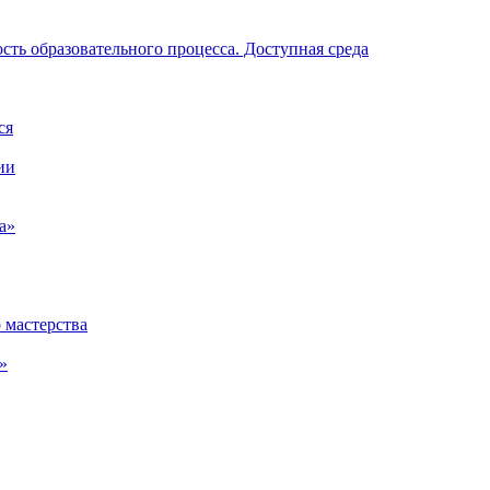
ть образовательного процесса. Доступная среда
ся
ии
а»
 мастерства
»