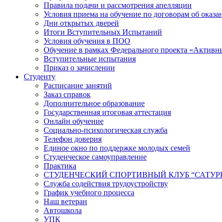
Правила подачи и рассмотрения апелляции
Условия приема на обучение по договорам об оказа
Дни открытых дверей
Итоги Вступительных Испытаний
Условия обучения в ПОО
Обучение в рамках Федерального проекта «Активн
Вступительные испытания
Приказ о зачислении
Студенту
Расписание занятий
Заказ справок
Дополнительное образование
Государственная итоговая аттестация
Онлайн обучение
Социально-психологическая служба
Телефон доверия
Единое окно по поддержке молодых семей
Студенческое самоуправление
Практика
СТУДЕНЧЕСКИЙ СПОРТИВНЫЙ КЛУБ “САТУР
Служба содействия трудоустройству
График учебного процесса
Наш ветеран
Автошкола
УПК