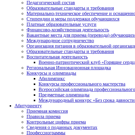
Педагогический состав
Образовательные стандарты и требования
Материально-техническое обеспечение и оснащеннос
Стипендии и меры поддержки обучающихся
Платные образовательные услуги
Финансово-хозяйственная деятельность
Вакантные места для приема (перевода) обучающих
Международное сотрудничество
Организация питания в образовательной организац
Образовательные стандарты и требования
Воспитательная деятельность
Военно-патриотический клуб «Горящие сердц
Региональная Инновационная площадка
Конкурсы и олимпиады
Абилимпикс
Конкурсы профессионального мастерства
Всероссийская олимпиада профессионального
Предметные олимпиады
Международный конкурс «Без срока давности
Абитуриенту
Приемная комиссия
Правила приема
Контрольные цифры приема
Сведения о поданных документах
Профессиограммы