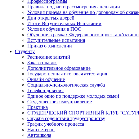
Профессиограммы
Правила подачи и рассмотрения апелляции
Условия приема на обучение по договорам об оказа
Дни открытых дверей
Итоги Вступительных Испытаний
Условия обучения в ПОО
Обучение в рамках Федерального проекта «Активн
Вступительные испытания
Приказ о зачислении
Студенту
Расписание занятий
Заказ справок
Дополнительное образование
Государственная итоговая аттестация
Онлайн обучение
Социально-психологическая служба
Телефон доверия
Единое окно по поддержке молодых семей
Студенческое самоуправление
Практика
СТУДЕНЧЕСКИЙ СПОРТИВНЫЙ КЛУБ “САТУР
Служба содействия трудоустройству
График учебного процесса
Наш ветеран
Автошкола