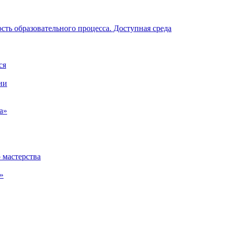
ть образовательного процесса. Доступная среда
ся
ии
а»
 мастерства
»