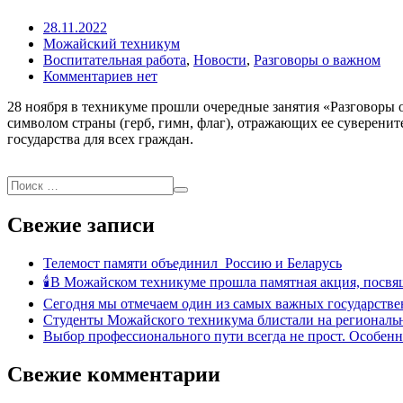
28.11.2022
Можайский техникум
Воспитательная работа
,
Новости
,
Разговоры о важном
Комментариев нет
28 ноября в техникуме прошли очередные занятия «Разговоры
символом страны (герб, гимн, флаг), отражающих ее суверени
государства для всех граждан.
Свежие записи
Телемост памяти объединил Россию и Беларусь
🕯В Можайском техникуме прошла памятная акция, посвя
Сегодня мы отмечаем один из самых важных государстве
Студенты Можайского техникума блистали на региональн
Выбор профессионального пути всегда не прост. Особен
Свежие комментарии