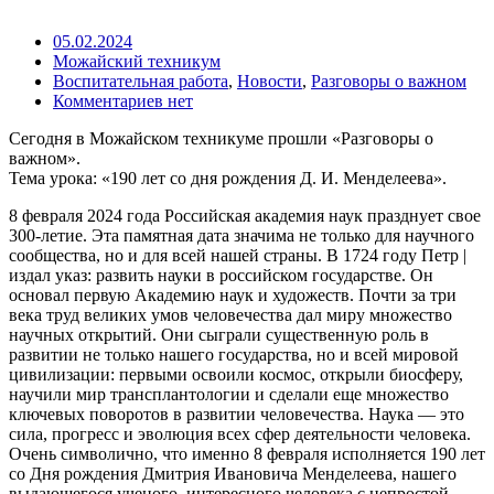
05.02.2024
Можайский техникум
Воспитательная работа
,
Новости
,
Разговоры о важном
Комментариев нет
Сегодня в Можайском техникуме прошли «Разговоры о
важном».
Тема урока: «190 лет со дня рождения Д. И. Менделеева».
8 февраля 2024 года Российская академия наук празднует свое
300-летие. Эта памятная дата значима не только для научного
сообщества, но и для всей нашей страны. В 1724 году Петр |
издал указ: развить науки в российском государстве. Он
основал первую Академию наук и художеств. Почти за три
века труд великих умов человечества дал миру множество
научных открытий. Они сыграли существенную роль в
развитии не только нашего государства, но и всей мировой
цивилизации: первыми освоили космос, открыли биосферу,
научили мир трансплантологии и сделали еще множество
ключевых поворотов в развитии человечества. Наука — это
сила, прогресс и эволюция всех сфер деятельности человека.
Очень символично, что именно 8 февраля исполняется 190 лет
со Дня рождения Дмитрия Ивановича Менделеева, нашего
выдающегося ученого, интересного человека с непростой