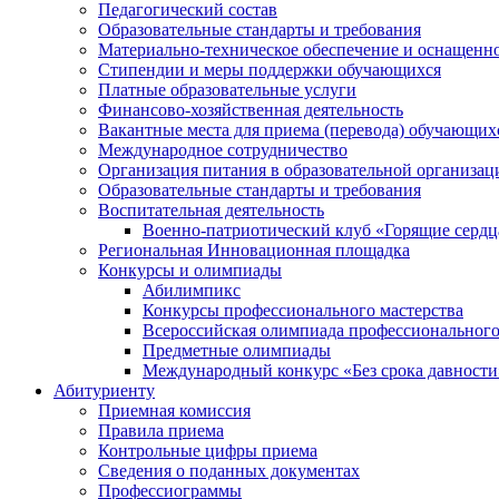
Педагогический состав
Образовательные стандарты и требования
Материально-техническое обеспечение и оснащеннос
Стипендии и меры поддержки обучающихся
Платные образовательные услуги
Финансово-хозяйственная деятельность
Вакантные места для приема (перевода) обучающих
Международное сотрудничество
Организация питания в образовательной организац
Образовательные стандарты и требования
Воспитательная деятельность
Военно-патриотический клуб «Горящие сердц
Региональная Инновационная площадка
Конкурсы и олимпиады
Абилимпикс
Конкурсы профессионального мастерства
Всероссийская олимпиада профессионального
Предметные олимпиады
Международный конкурс «Без срока давности
Абитуриенту
Приемная комиссия
Правила приема
Контрольные цифры приема
Сведения о поданных документах
Профессиограммы