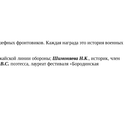
дшефных фронтовиков. Каждая награда это история военных
Можайской линии обороны;
Шимоняева Н.К
., историк, член
 В.С.
поэтесса, лауреат фестиваля «Бородинская