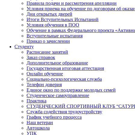
Правила подачи и рассмотрения апелляции
Условия приема на обучение по договорам об оказа
Дни открытых дверей
Итоги Вступительных Испытаний
Условия обучения в ПОО
Обучение в рамках Федерального проекта «Активн
Вступительные испытания
Приказ о зачислении
Студенту
Расписание занятий
Заказ справок
Дополнительное образование
Государственная итоговая аттестация
Онлайн обучение
Социально-психологическая служба
Телефон доверия
Единое окно по поддержке молодых семей
Студенческое самоуправление
Практика
СТУДЕНЧЕСКИЙ СПОРТИВНЫЙ КЛУБ “САТУР
Служба содействия трудоустройству
График учебного процесса
Наш ветеран
Автошкола
УПК