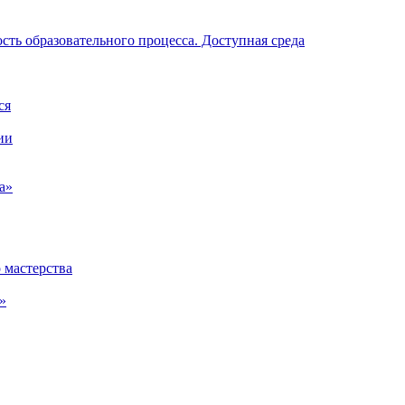
ть образовательного процесса. Доступная среда
ся
ии
а»
 мастерства
»