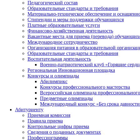
Педагогический состав
Образовательные стандарты и требования
Материально-техническое обеспечение и оснащеннос
Стипендии и меры поддержки обучающихся
Платные образовательные услуги
Финансово-хозяйственная деятельность
Вакантные места для приема (перевода) обучающих
Международное сотрудничество
Организация питания в образовательной организац
Образовательные стандарты и требования
Воспитательная деятельность
Военно-патриотический клуб «Горящие сердц
Региональная Инновационная площадка
Конкурсы и олимпиады
Абилимпикс
Конкурсы профессионального мастерства
Всероссийская олимпиада профессионального
Предметные олимпиады
Международный конкурс «Без срока давности
Абитуриенту
Приемная комиссия
Правила приема
Контрольные цифры приема
Сведения о поданных документах
Профессиограммы