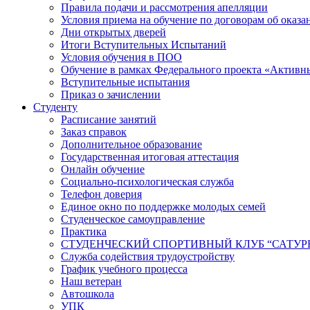
Правила подачи и рассмотрения апелляции
Условия приема на обучение по договорам об оказа
Дни открытых дверей
Итоги Вступительных Испытаний
Условия обучения в ПОО
Обучение в рамках Федерального проекта «Активн
Вступительные испытания
Приказ о зачислении
Студенту
Расписание занятий
Заказ справок
Дополнительное образование
Государственная итоговая аттестация
Онлайн обучение
Социально-психологическая служба
Телефон доверия
Единое окно по поддержке молодых семей
Студенческое самоуправление
Практика
СТУДЕНЧЕСКИЙ СПОРТИВНЫЙ КЛУБ “САТУР
Служба содействия трудоустройству
График учебного процесса
Наш ветеран
Автошкола
УПК