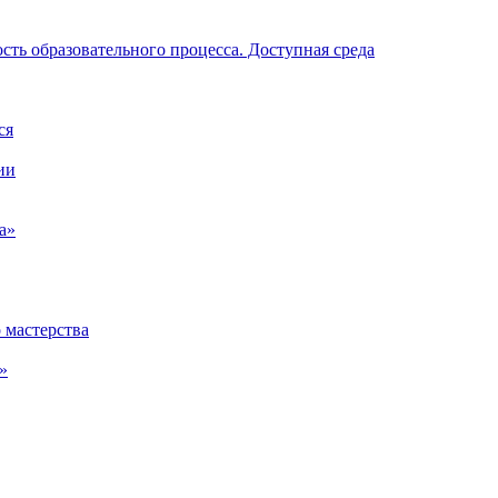
ть образовательного процесса. Доступная среда
ся
ии
а»
 мастерства
»