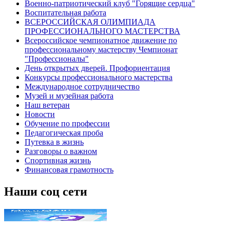
Военно-патриотический клуб "Горящие сердца"
Воспитательная работа
ВСЕРОССИЙСКАЯ ОЛИМПИАДА
ПРОФЕССИОНАЛЬНОГО МАСТЕРСТВА
Всероссийское чемпионатное движение по
профессиональному мастерству Чемпионат
"Профессионалы"
День открытых дверей. Профориентация
Конкурсы профессионального мастерства
Международное сотрудничество
Музей и музейная работа
Наш ветеран
Новости
Обучение по профессии
Педагогическая проба
Путевка в жизнь
Разговоры о важном
Спортивная жизнь
Финансовая грамотность
Наши соц сети