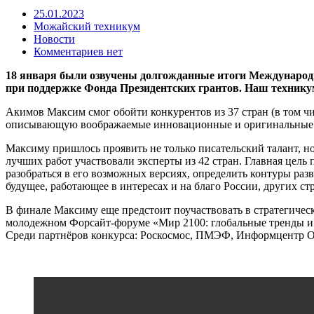
25.01.2023
Можайский техникум
Новости
Комментариев нет
18 января были озвучены долгожданные итоги Международно
при поддержке Фонда Президентских грантов. Наш технику
Акимов Максим смог обойти конкурентов из 37 стран (в том чи
описывающую воображаемые инновационные и оригинальные иде
Максиму пришлось проявить не только писательский талант, н
лучших работ участвовали эксперты из 42 стран. Главная цел
разобраться в его возможных версиях, определить контуры раз
будущее, работающее в интересах и на благо России, других ст
В финале Максиму еще предстоит поучаствовать в стратегичес
молодежном Форсайт-форуме «Мир 2100: глобальные тренды и
Среди партнёров конкурса: Роскосмос, ПМЭФ, Информцентр О