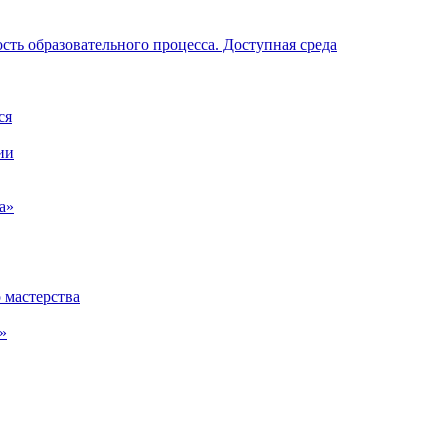
ть образовательного процесса. Доступная среда
ся
ии
а»
 мастерства
»