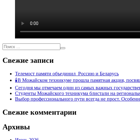
Свежие записи
Телемост памяти объединил Россию и Беларусь
🕯В Можайском техникуме прошла памятная акция, посвя
Сегодня мы отмечаем один из самых важных государстве
Студенты Можайского техникума блистали на региональн
Выбор профессионального пути всегда не прост. Особен
Свежие комментарии
Архивы
Июнь 2026