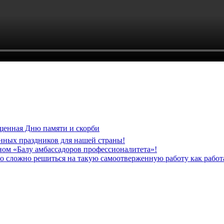
щенная Дню памяти и скорби
нных праздников для нашей страны!
ом «Балу амбассадоров профессионалитета»!
но сложно решиться на такую самоотверженную работу как рабо