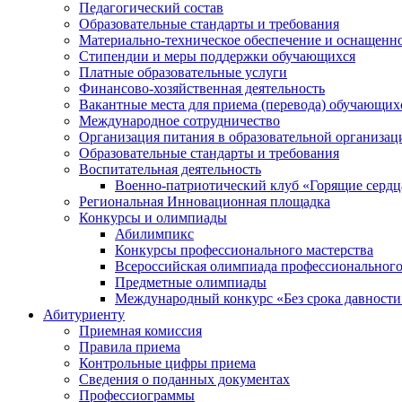
Педагогический состав
Образовательные стандарты и требования
Материально-техническое обеспечение и оснащеннос
Стипендии и меры поддержки обучающихся
Платные образовательные услуги
Финансово-хозяйственная деятельность
Вакантные места для приема (перевода) обучающих
Международное сотрудничество
Организация питания в образовательной организац
Образовательные стандарты и требования
Воспитательная деятельность
Военно-патриотический клуб «Горящие сердц
Региональная Инновационная площадка
Конкурсы и олимпиады
Абилимпикс
Конкурсы профессионального мастерства
Всероссийская олимпиада профессионального
Предметные олимпиады
Международный конкурс «Без срока давности
Абитуриенту
Приемная комиссия
Правила приема
Контрольные цифры приема
Сведения о поданных документах
Профессиограммы