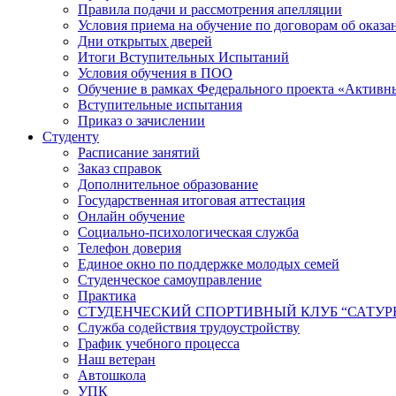
Правила подачи и рассмотрения апелляции
Условия приема на обучение по договорам об оказа
Дни открытых дверей
Итоги Вступительных Испытаний
Условия обучения в ПОО
Обучение в рамках Федерального проекта «Активн
Вступительные испытания
Приказ о зачислении
Студенту
Расписание занятий
Заказ справок
Дополнительное образование
Государственная итоговая аттестация
Онлайн обучение
Социально-психологическая служба
Телефон доверия
Единое окно по поддержке молодых семей
Студенческое самоуправление
Практика
СТУДЕНЧЕСКИЙ СПОРТИВНЫЙ КЛУБ “САТУР
Служба содействия трудоустройству
График учебного процесса
Наш ветеран
Автошкола
УПК