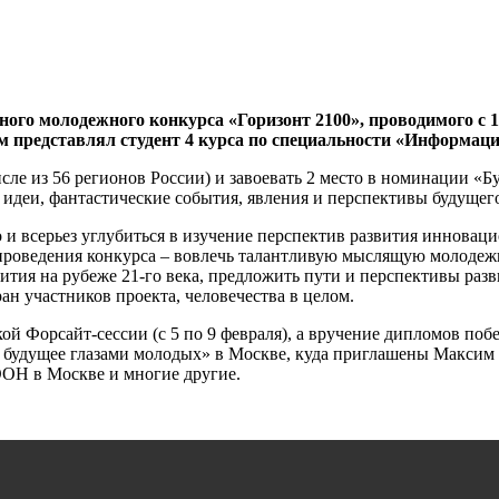
го молодежного конкурса «Горизонт 2100», проводимого с 1
м представлял студент 4 курса по специальности «Информац
сле из 56 регионов России) и завоевать 2 место в номинации «Б
и, фантастические события, явления и перспективы будущего 
о и всерьез углубиться в изучение перспектив развития иннов
ь проведения конкурса – вовлечь талантливую мыслящую молодеж
вития на рубеже 21-го века, предложить пути и перспективы ра
ран участников проекта, человечества в целом.
кой Форсайт-сессии (с 5 по 9 февраля), а вручение дипломов по
 будущее глазами молодых» в Москве, куда приглашены Максим 
ОН в Москве и многие другие.