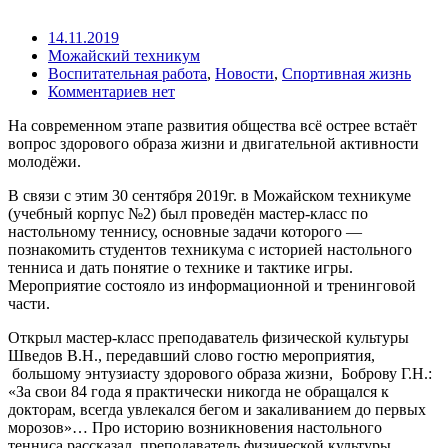
14.11.2019
Можайский техникум
Воспитательная работа
,
Новости
,
Спортивная жизнь
Комментариев нет
На современном этапе развития общества всё острее встаёт
вопрос здорового образа жизни и двигательной активности
молодёжи.
В связи с этим 30 сентября 2019г. в Можайском техникуме
(учебный корпус №2) был проведён мастер-класс по
настольному теннису, основные задачи которого —
познакомить студентов техникума с историей настольного
тенниса и дать понятие о технике и тактике игры.
Мероприятие состояло из информационной и тренинговой
части.
Открыл мастер-класс преподаватель физической культуры
Шведов В.Н., передавший слово гостю мероприятия,
большому энтузиасту здорового образа жизни, Боброву Г.Н.:
«За свои 84 года я практически никогда не обращался к
докторам, всегда увлекался бегом и закаливанием до первых
морозов»… Про историю возникновения настольного
тенниса рассказал преподаватель физической культуры,