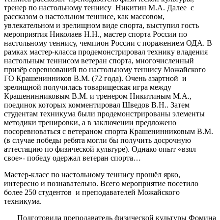
тренер по настольному теннису Никитин М.А. Далее с
рассказом о настольном теннисе, как массовом,
увлекательном и зрелищном виде спорта, выступил гость
мероприятия Николаев Н.Н., мастер спорта России по
настольному теннису, чемпион России с поражением ОДА. В
рамках мастер-класса продемонстрировал технику владения
настольным теннисом ветеран спорта, многочисленный
призёр соревнований по настольному теннису Можайского
ГО Крашенинников В.М. (72 года). Очень азартной и
зрелищной получилась товарищеская игра между
Крашенинниковым В.М. и тренером Никитиным М.А.,
поединок которых комментировал Шведов В.Н.. Затем
студентам техникума были продемонстрированы элементы
методики тренировки, а в заключении предложено
посоревноваться с ветераном спорта Крашенинниковым В.М.
(в случае победы ребята могли бы получить досрочную
аттестацию по физической культуре). Однако опыт «взял
свое»- победу одержал ветеран спорта…
Мастер-класс по настольному теннису прошёл ярко,
интересно и познавательно. Всего мероприятие посетило
более 250 студентов и преподавателей Можайского
техникума.
Подготовила преподаватель физической культуры Фомина