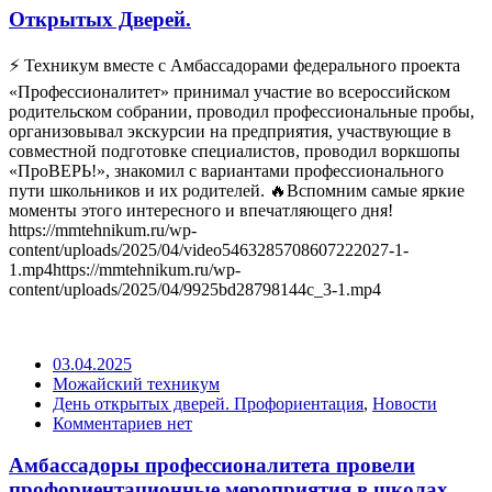
Открытых Дверей.
⚡️ Техникум вместе с Амбассадорами федерального проекта
«Профессионалитет» принимал участие во всероссийском
родительском собрании, проводил профессиональные пробы,
организовывал экскурсии на предприятия, участвующие в
совместной подготовке специалистов, проводил воркшопы
«ПроВЕРЬ!», знакомил с вариантами профессионального
пути школьников и их родителей. 🔥Вспомним самые яркие
моменты этого интересного и впечатляющего дня!
https://mmtehnikum.ru/wp-
content/uploads/2025/04/video5463285708607222027-1-
1.mp4https://mmtehnikum.ru/wp-
content/uploads/2025/04/9925bd28798144c_3-1.mp4
03.04.2025
Можайский техникум
День открытых дверей. Профориентация
,
Новости
Комментариев нет
Амбассадоры профессионалитета провели
профориентационные мероприятия в школах