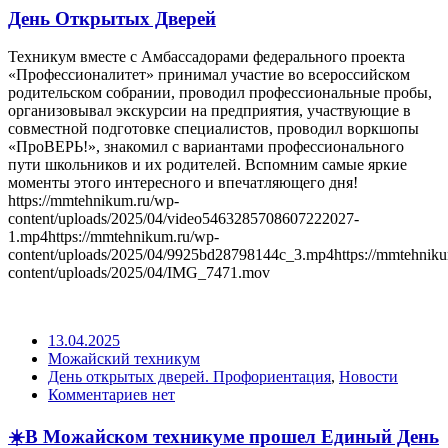
День Открытых Дверей
Техникум вместе с Амбассадорами федерального проекта
«Профессионалитет» принимал участие во всероссийском
родительском собрании, проводил профессиональные пробы,
организовывал экскурсии на предприятия, участвующие в
совместной подготовке специалистов, проводил воркшопы
«ПроВЕРЬ!», знакомил с вариантами профессионального
пути школьников и их родителей. Вспомним самые яркие
моменты этого интересного и впечатляющего дня!
https://mmtehnikum.ru/wp-
content/uploads/2025/04/video5463285708607222027-
1.mp4https://mmtehnikum.ru/wp-
content/uploads/2025/04/9925bd28798144c_3.mp4https://mmtehnik
content/uploads/2025/04/IMG_7471.mov
13.04.2025
Можайский техникум
День открытых дверей. Профориентация
,
Новости
Комментариев нет
☀️В Можайском техникуме прошел Единый День