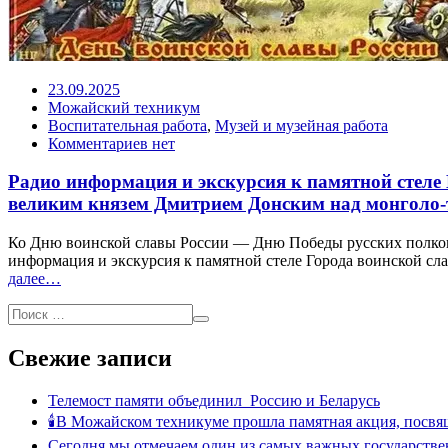
23.09.2025
Можайский техникум
Воспитательная работа
,
Музей и музейная работа
Комментариев нет
Радио информация и экскурсия к памятной стеле
великим князем Дмитрием Донским над монголо-
Ко Дню воинской славы России — Дню Победы русских полков 
информация и экскурсия к памятной стеле Города воинской сл
далее…
Свежие записи
Телемост памяти объединил Россию и Беларусь
🕯В Можайском техникуме прошла памятная акция, посвя
Сегодня мы отмечаем один из самых важных государстве