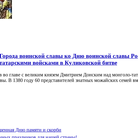
 Города воинской славы ко Дню воинской славы Ро
татарскими войсками в Куликовской битве
во главе с великим князем Дмитрием Донским над монголо-тат
авы. В 1380 году 60 представителей знатных можайских семей 
щенная Дню памяти и скорби
нных праздников для нашей страны!