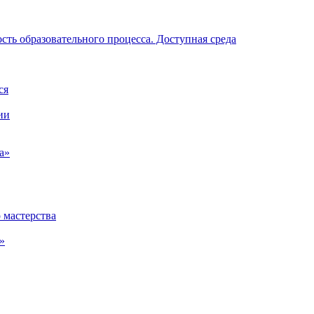
ть образовательного процесса. Доступная среда
ся
ии
а»
 мастерства
»