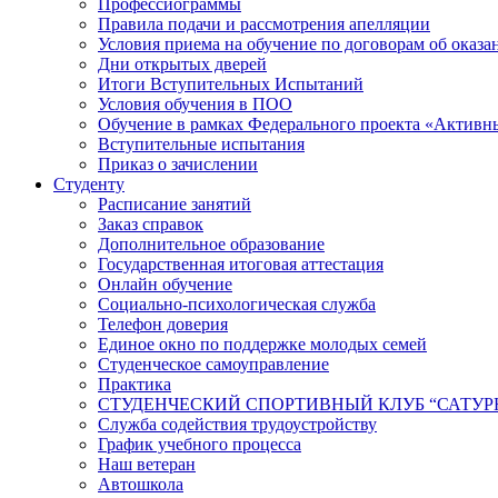
Профессиограммы
Правила подачи и рассмотрения апелляции
Условия приема на обучение по договорам об оказа
Дни открытых дверей
Итоги Вступительных Испытаний
Условия обучения в ПОО
Обучение в рамках Федерального проекта «Активн
Вступительные испытания
Приказ о зачислении
Студенту
Расписание занятий
Заказ справок
Дополнительное образование
Государственная итоговая аттестация
Онлайн обучение
Социально-психологическая служба
Телефон доверия
Единое окно по поддержке молодых семей
Студенческое самоуправление
Практика
СТУДЕНЧЕСКИЙ СПОРТИВНЫЙ КЛУБ “САТУР
Служба содействия трудоустройству
График учебного процесса
Наш ветеран
Автошкола