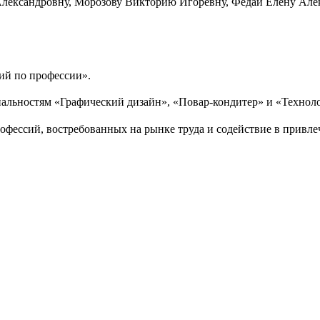
 Александровну, Морозову Викторию Игоревну, Федай Елену Але
й по профессии».
иальностям «Графический дизайн», «Повар-кондитер» и «Техноло
фессий, востребованных на рынке труда и содействие в привле