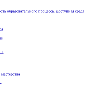
ть образовательного процесса. Доступная среда
ся
ии
а»
 мастерства
»