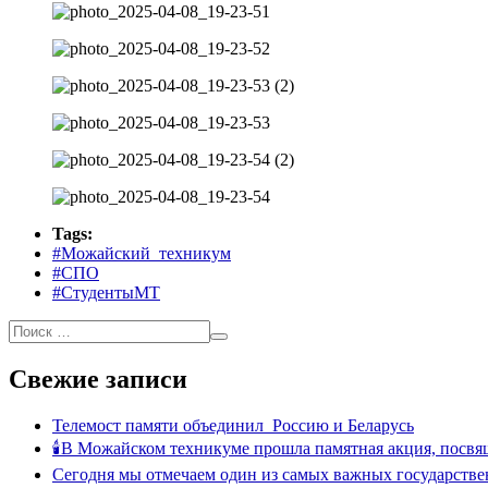
Tags:
#Можайский_техникум
#СПО
#СтудентыМТ
Свежие записи
Телемост памяти объединил Россию и Беларусь
🕯В Можайском техникуме прошла памятная акция, посвя
Сегодня мы отмечаем один из самых важных государстве