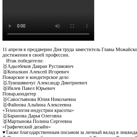
11 апреля в преддверии Дня труда заместитель Главы Можайск
достижения в своей профессии.
⠀Итак победители:
🥇Адылбеков Давран Рустамович
🥈Копалкин Алексей Игоревич
Поварское и кондитерское дело
🥇Лукошявичус Александр Дмитриевич
🥈Ивлев Павел Юрьевич
Повар,кондитер
🥇Савостьянова Юлия Николаевна
🥇Файнова Альбина Алексеевна
«Технология индустрии красоты»
🥇Баранова Дарья Олеговна
🥈Мартынова Полина Сергеевна
«Графический дизайн»
♥️Также благодарственным письмом за личный вклад в ликвид