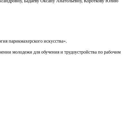
ксандровну, Бадаеву Оксану Анатольевну, Короткову Юлию
гия парикмахерского искусства».
чении молодежи для обучения и трудоустройства по рабочим