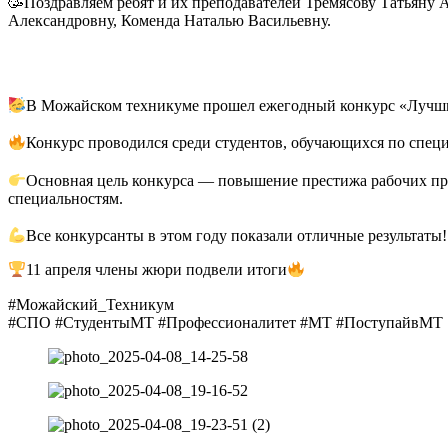
🥳Поздравляем ребят и их преподавателей Тремясову Татьяну
Александровну, Коменда Наталью Васильевну.
В Можайском техникуме прошел ежегодный конкурс «Лучши
⠀
Конкурс проводился среди студентов, обучающихся по спец
⠀
Основная цель конкурса — повышение престижа рабочих про
специальностям.
⠀
Все конкурсанты в этом году показали отличные результаты!
11 апреля члены жюри подвели итоги
#Можайский_Техникум
#СПО #СтудентыМТ #Профессионалитет #МТ #ПоступайвМТ