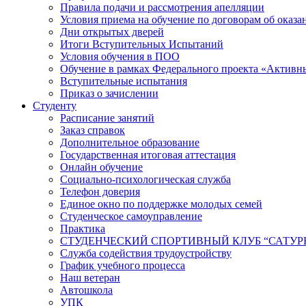
Правила подачи и рассмотрения апелляции
Условия приема на обучение по договорам об оказа
Дни открытых дверей
Итоги Вступительных Испытаний
Условия обучения в ПОО
Обучение в рамках Федерального проекта «Активн
Вступительные испытания
Приказ о зачислении
Студенту
Расписание занятий
Заказ справок
Дополнительное образование
Государственная итоговая аттестация
Онлайн обучение
Социально-психологическая служба
Телефон доверия
Единое окно по поддержке молодых семей
Студенческое самоуправление
Практика
СТУДЕНЧЕСКИЙ СПОРТИВНЫЙ КЛУБ “САТУР
Служба содействия трудоустройству
График учебного процесса
Наш ветеран
Автошкола
УПК