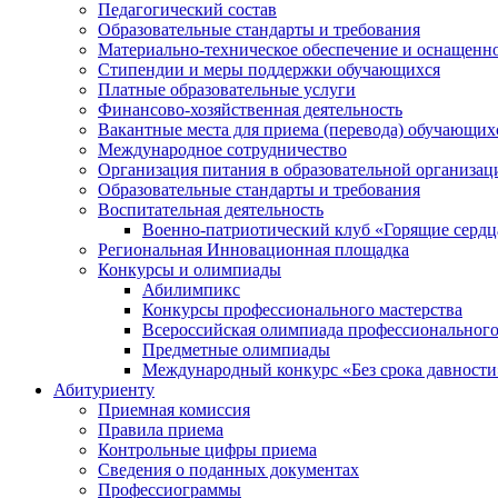
Педагогический состав
Образовательные стандарты и требования
Материально-техническое обеспечение и оснащеннос
Стипендии и меры поддержки обучающихся
Платные образовательные услуги
Финансово-хозяйственная деятельность
Вакантные места для приема (перевода) обучающих
Международное сотрудничество
Организация питания в образовательной организац
Образовательные стандарты и требования
Воспитательная деятельность
Военно-патриотический клуб «Горящие сердц
Региональная Инновационная площадка
Конкурсы и олимпиады
Абилимпикс
Конкурсы профессионального мастерства
Всероссийская олимпиада профессионального
Предметные олимпиады
Международный конкурс «Без срока давности
Абитуриенту
Приемная комиссия
Правила приема
Контрольные цифры приема
Сведения о поданных документах
Профессиограммы