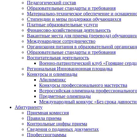
Педагогический состав
Образовательные стандарты и требования
Материально-техническое обеспечение и оснащеннос
Стипендии и меры поддержки обучающихся
Платные образовательные услуги
Финансово-хозяйственная деятельность
Вакантные места для приема (перевода) обучающих
Международное сотрудничество
Организация питания в образовательной организац
Образовательные стандарты и требования
Воспитательная деятельность
Военно-патриотический клуб «Горящие сердц
Региональная Инновационная площадка
Конкурсы и олимпиады
Абилимпикс
Конкурсы профессионального мастерства
Всероссийская олимпиада профессионального
Предметные олимпиады
Международный конкурс «Без срока давности
Абитуриенту
Приемная комиссия
Правила приема
Контрольные цифры приема
Сведения о поданных документах
Профессиограммы