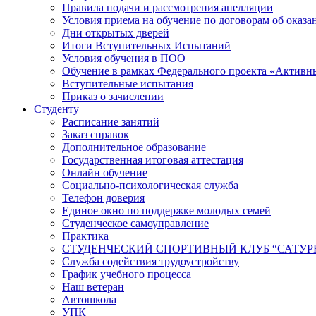
Правила подачи и рассмотрения апелляции
Условия приема на обучение по договорам об оказа
Дни открытых дверей
Итоги Вступительных Испытаний
Условия обучения в ПОО
Обучение в рамках Федерального проекта «Активн
Вступительные испытания
Приказ о зачислении
Студенту
Расписание занятий
Заказ справок
Дополнительное образование
Государственная итоговая аттестация
Онлайн обучение
Социально-психологическая служба
Телефон доверия
Единое окно по поддержке молодых семей
Студенческое самоуправление
Практика
СТУДЕНЧЕСКИЙ СПОРТИВНЫЙ КЛУБ “САТУР
Служба содействия трудоустройству
График учебного процесса
Наш ветеран
Автошкола
УПК