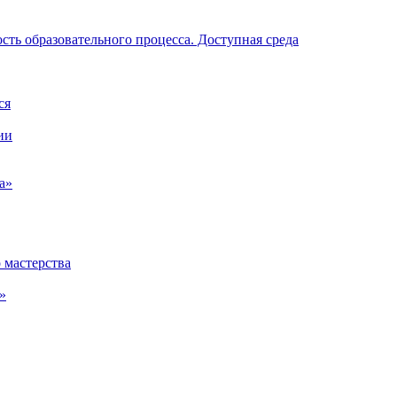
ть образовательного процесса. Доступная среда
ся
ии
а»
 мастерства
»