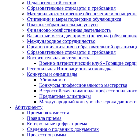
Педагогический состав
Образовательные стандарты и требования
Материально-техническое обеспечение и оснащеннос
Стипендии и меры поддержки обучающихся
Платные образовательные услуги
Финансово-хозяйственная деятельность
Вакантные места для приема (перевода) обучающих
Международное сотрудничество
Организация питания в образовательной организац
Образовательные стандарты и требования
Воспитательная деятельность
Военно-патриотический клуб «Горящие сердц
Региональная Инновационная площадка
Конкурсы и олимпиады
Абилимпикс
Конкурсы профессионального мастерства
Всероссийская олимпиада профессионального
Предметные олимпиады
Международный конкурс «Без срока давности
Абитуриенту
Приемная комиссия
Правила приема
Контрольные цифры приема
Сведения о поданных документах
Профессиограммы