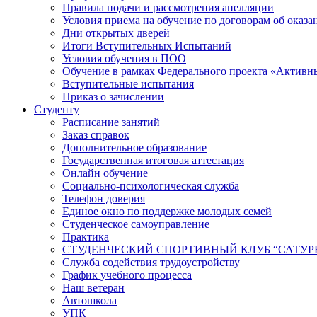
Правила подачи и рассмотрения апелляции
Условия приема на обучение по договорам об оказа
Дни открытых дверей
Итоги Вступительных Испытаний
Условия обучения в ПОО
Обучение в рамках Федерального проекта «Активн
Вступительные испытания
Приказ о зачислении
Студенту
Расписание занятий
Заказ справок
Дополнительное образование
Государственная итоговая аттестация
Онлайн обучение
Социально-психологическая служба
Телефон доверия
Единое окно по поддержке молодых семей
Студенческое самоуправление
Практика
СТУДЕНЧЕСКИЙ СПОРТИВНЫЙ КЛУБ “САТУР
Служба содействия трудоустройству
График учебного процесса
Наш ветеран
Автошкола
УПК