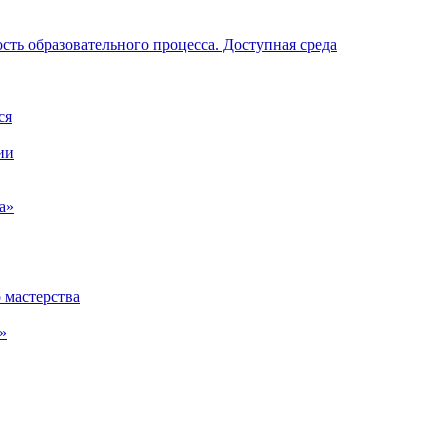
ть образовательного процесса. Доступная среда
ся
ии
а»
 мастерства
»