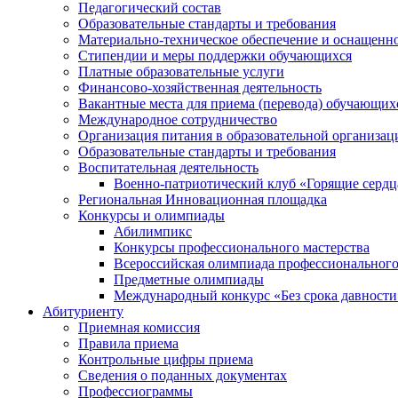
Педагогический состав
Образовательные стандарты и требования
Материально-техническое обеспечение и оснащеннос
Стипендии и меры поддержки обучающихся
Платные образовательные услуги
Финансово-хозяйственная деятельность
Вакантные места для приема (перевода) обучающих
Международное сотрудничество
Организация питания в образовательной организац
Образовательные стандарты и требования
Воспитательная деятельность
Военно-патриотический клуб «Горящие сердц
Региональная Инновационная площадка
Конкурсы и олимпиады
Абилимпикс
Конкурсы профессионального мастерства
Всероссийская олимпиада профессионального
Предметные олимпиады
Международный конкурс «Без срока давности
Абитуриенту
Приемная комиссия
Правила приема
Контрольные цифры приема
Сведения о поданных документах
Профессиограммы