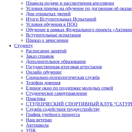
Правила подачи и рассмотрения апелляции
Условия приема на обучение по договорам об оказа
Дни открытых дверей
Итоги Вступительных Испытаний
Условия обучения в ПОО
Обучение в рамках Федерального проекта «Активн
Вступительные испытания
Приказ о зачислении
Студенту
Расписание занятий
Заказ справок
Дополнительное образование
Государственная итоговая аттестация
Онлайн обучение
Социально-психологическая служба
Телефон доверия
Единое окно по поддержке молодых семей
Студенческое самоуправление
Практика
СТУДЕНЧЕСКИЙ СПОРТИВНЫЙ КЛУБ “САТУР
Служба содействия трудоустройству
График учебного процесса
Наш ветеран
Автошкола
УПК