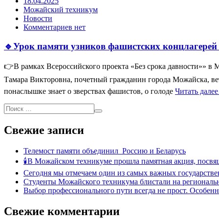
18.04.2025
Можайский техникум
Новости
Комментариев нет
🔹Урок памяти узников фашистских концлагерей
👉В рамках Всероссийского проекта «Без срока давности»» в 
Тамара Викторовна, почетный гражданин города Можайска, ве
понаслышке знает о зверствах фашистов, о голоде
Читать дале
Свежие записи
Телемост памяти объединил Россию и Беларусь
🕯В Можайском техникуме прошла памятная акция, посвя
Сегодня мы отмечаем один из самых важных государстве
Студенты Можайского техникума блистали на региональн
Выбор профессионального пути всегда не прост. Особен
Свежие комментарии