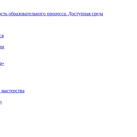
ть образовательного процесса. Доступная среда
ся
ии
а»
 мастерства
»