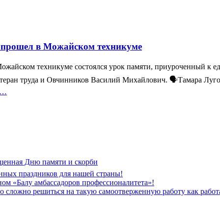
 прошел в Можайском техникуме
Можайском техникуме состоялся урок памяти, приуроченный к е
теран труда и Овчинников Василий Михайлович. 🗣Тамара Луго
е…
щенная Дню памяти и скорби
нных праздников для нашей страны!
ом «Балу амбассадоров профессионалитета»!
но сложно решиться на такую самоотверженную работу как рабо