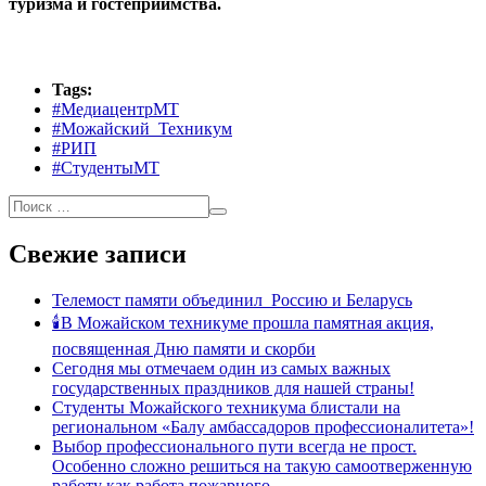
туризма и гостеприимства.
Tags:
#МедиацентрМТ
#Можайский_Техникум
#РИП
#СтудентыМТ
Свежие записи
Телемост памяти объединил Россию и Беларусь
🕯В Можайском техникуме прошла памятная акция,
посвященная Дню памяти и скорби
Сегодня мы отмечаем один из самых важных
государственных праздников для нашей страны!
Студенты Можайского техникума блистали на
региональном «Балу амбассадоров профессионалитета»!
Выбор профессионального пути всегда не прост.
Особенно сложно решиться на такую самоотверженную
работу как работа пожарного